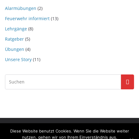
Alarmübungen
(2)
Feuerwehr informiert
(13)
Lehrgänge
(8)
Ratgeber
(5)
Übungen
(4)
Unsere Story
(11)
Copyright © 2026
Feuerwehr Waldenburg
. Alle Rechte
Diese Website benutzt Cookies. Wenn Sie die Website weiter
vorbehalten.
nutzen, gehen wir von Ihrem Einverständnis aus.