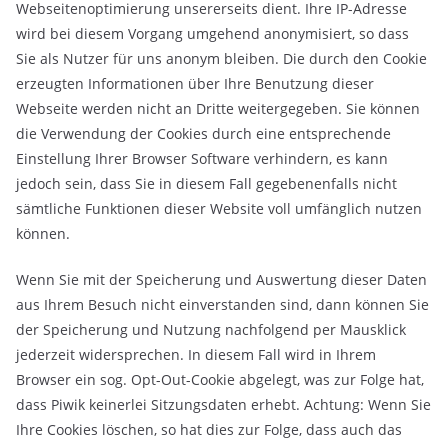
Webseitenoptimierung unsererseits dient. Ihre IP-Adresse
wird bei diesem Vorgang umge­hend anony­mi­siert, so dass
Sie als Nutzer für uns anonym bleiben. Die durch den Cookie
erzeugten Informationen über Ihre Benutzung dieser
Webseite werden nicht an Dritte weitergegeben. Sie können
die Verwendung der Cookies durch eine entsprechende
Einstellung Ihrer Browser Software verhindern, es kann
jedoch sein, dass Sie in diesem Fall gegebenenfalls nicht
sämtliche Funktionen dieser Website voll umfänglich nutzen
können.
Wenn Sie mit der Spei­che­rung und Aus­wer­tung die­ser Daten
aus Ihrem Besuch nicht ein­ver­stan­den sind, dann kön­nen Sie
der Spei­che­rung und Nut­zung nachfolgend per Maus­klick
jederzeit wider­spre­chen. In diesem Fall wird in Ihrem
Browser ein sog. Opt-Out-Cookie abgelegt, was zur Folge hat,
dass Piwik kei­ner­lei Sit­zungs­da­ten erhebt. Achtung: Wenn Sie
Ihre Cookies löschen, so hat dies zur Folge, dass auch das