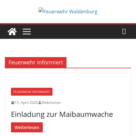
Zum
Inhalt
springen
Feuerwehr informiert
FEUERWEHR INFORMIERT
15. April 2026
Webmaster
Einladung zur Maibaumwache
Weiterlesen