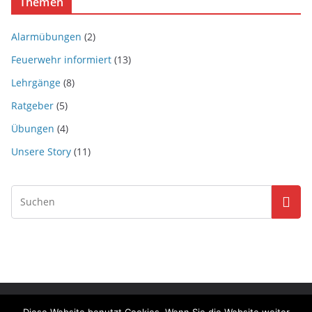
Themen
Alarmübungen
(2)
Feuerwehr informiert
(13)
Lehrgänge
(8)
Ratgeber
(5)
Übungen
(4)
Unsere Story
(11)
Copyright © 2026
Feuerwehr Waldenburg
. Alle Rechte