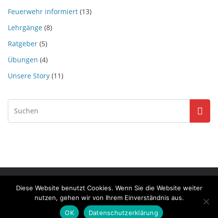
Feuerwehr informiert
(13)
Lehrgänge
(8)
Ratgeber
(5)
Übungen
(4)
Unsere Story
(11)
Copyright © 2026
Feuerwehr Waldenburg
. Alle Rechte
Diese Website benutzt Cookies. Wenn Sie die Website weiter
vorbehalten.
nutzen, gehen wir von Ihrem Einverständnis aus.
Theme:
ColorMag
von ThemeGrill. Präsentiert von
WordPress
.
OK
Datenschutzerklärung