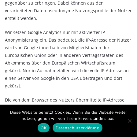
gegenüber zu erbringen. Dabei können aus den
verarbeiteten Daten pseudonyme Nutzungsprofile der Nutzer
erstellt werden.
Wir setzen Google Analytics nur mit aktivierter IP-
Anonymisierung ein. Das bedeutet, die IP-Adresse der Nutzer
wird von Google innerhalb von Mitgliedstaaten der
Europäischen Union oder in anderen Vertragsstaaten des
Abkommens über den Europäischen Wirtschaftsraum
gekürzt. Nur in Ausnahmefällen wird die volle IP-Adresse an
einen Server von Google in den USA übertragen und dort
gekürzt.
Die von dem Browser des Nutzers übermittelte IP-Adresse
wird nicht mit anderen Daten von Google zusammengeführt.
Diese Website benutzt Cookies. Wenn Sie die Website weiter
Die Nutzer können die Speicherung der Cookies durch eine
nutzen, gehen wir von Ihrem Einverständnis aus.
entsprechende Einstellung ihrer Browser-Software
OK
Datenschutzerklärung
verhindern; die Nutzer können darüber hinaus die Erfassung